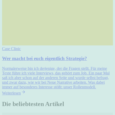
Case Clinic
Wer macht bei euch eigentlich Strategie?
Normalerweise bin ich derjenige, der die Fragen stellt. Für meine
Texte führe ich viele Interviews, das gehört zum Job. Ein paar Mal
saß ich aber schon auf der anderen Seite und wurde selbst befragt,
und zwar dazu, wie wir bei Neue Narrative arbeiten. Was dabei
immer auf besonderes Interesse stößt: unser Rollen­modell.
Weiterlesen
Die beliebtesten Artikel