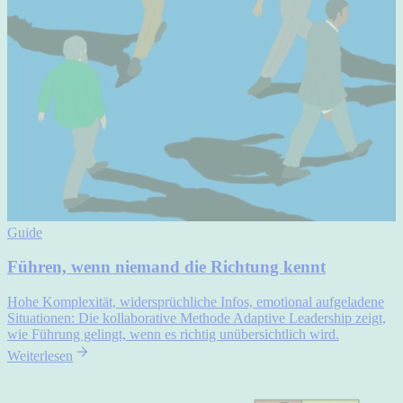
Guide
Führen, wenn niemand die Richtung kennt
Hohe Komplexität, widersprüchliche Infos, emotional aufgeladene
Situationen: Die kollaborative Methode Adaptive Leadership zeigt,
wie Führung gelingt, wenn es richtig unübersichtlich wird.
Weiterlesen