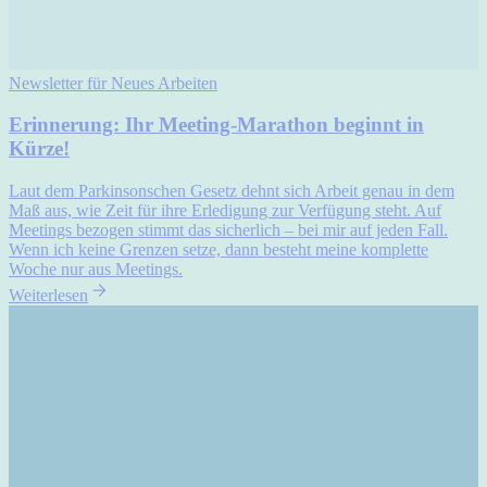
Newsletter für Neues Arbeiten
Erinnerung: Ihr Meeting-Marathon beginnt in
Kürze!
Laut dem Parkinsonschen Gesetz dehnt sich Arbeit genau in dem
Maß aus, wie Zeit für ihre Erledigung zur Verfügung steht. Auf
Meetings bezogen stimmt das sicherlich – bei mir auf jeden Fall.
Wenn ich keine Grenzen setze, dann besteht meine komplette
Woche nur aus Meetings.
Weiterlesen