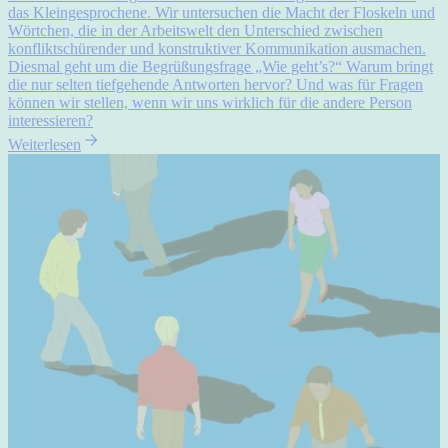
das Kleingesprochene. Wir untersuchen die Macht der Floskeln und
Wörtchen, die in der Arbeitswelt den Unterschied zwischen
konfliktschürender und konstruktiver Kommunikation ausmachen.
Diesmal geht um die Begrüßungsfrage „Wie geht’s?“ Warum bringt
die nur selten tiefgehende Antworten hervor? Und was für Fragen
können wir stellen, wenn wir uns wirklich für die andere Person
interessieren?
Weiterlesen