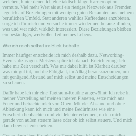
welchen, hinter denen ich eine taktisch kluge Karriereoption
vermute. Viel mehr Wert als auf ein riesiges Netzwerk aus Fremden
lege ich auf Beziehungen mit wenigen guten Bekannten aus meinem
beruflichen Umfeld. Statt anderen wahllos Kaffeedates anzubieten,
sorge ich für mich und versuche immer wieder neu herauszufinden,
was und wer mich wirklich interessiert. Diese Beziehungen bleiben
ein beständiger, wertvoller Teil meines Lebens.
Wie ich mich selbst im Blick behalte
Immer häufiger entscheide ich mich deshalb dazu, Networking-
Events abzusagen. Meistens spüre ich danach Erleichterung: Ich
habe mir Zeit verschafft. Was mir dabei hilft, ist Klarheit darüber,
was mir gut tut, und die Fähigkeit, im Alltag herauszuzoomen, um
mit genügend Abstand auf mich selbst und meine Entscheidungen
zu schauen.
Dafür habe ich mir eine Tagtraum-Routine angewöhnt: Ich reise in
meiner Vorstellung auf meinen inneren Planeten, setze mich ans
Feuer und betrachte mich von Oben. Mit viel Abstand und ohne
Ablenkung kann ich mich und meine Bedürfnisse wie eine
Forscherin beobachten und viel leichter erkennen, ob ich mich
gerade von außen steuern lasse oder ob ich selbst steuere. Und mich
dann bewusst entscheiden.
Genau darin liegt für mich der Kern: Wenn ich mir meiner selbst