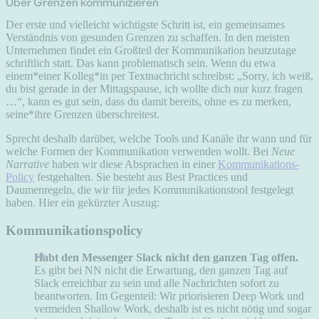
Über Grenzen kommunizieren
Der erste und vielleicht wichtigste Schritt ist, ein gemeinsames
Verständnis von gesunden Grenzen zu schaffen. In den meisten
Unternehmen findet ein Großteil der Kommunikation heutzutage
schriftlich statt. Das kann problematisch sein. Wenn du etwa
einem*einer Kolleg*in per Textnachricht schreibst: „Sorry, ich weiß,
du bist gerade in der Mittagspause, ich wollte dich nur kurz fragen
…“, kann es gut sein, dass du damit bereits, ohne es zu merken,
seine*ihre Grenzen überschreitest.
Sprecht deshalb darüber, welche Tools und Kanäle ihr wann und für
welche Formen der Kommunikation verwenden wollt. Bei
Neue
Narrative
haben wir diese Absprachen in einer
Kommunikations-
Policy
festgehalten. Sie besteht aus Best Practices und
Daumenregeln, die wir für jedes Kommunikationstool festgelegt
haben. Hier ein gekürzter Auszug:
Kommunikationspolicy
Habt den Messenger Slack nicht den ganzen Tag offen.
Es gibt bei NN nicht die Erwartung, den ganzen Tag auf
Slack erreichbar zu sein und alle Nachrichten sofort zu
beantworten. Im Gegenteil: Wir priorisieren Deep Work und
vermeiden Shallow Work, deshalb ist es nicht nötig und sogar