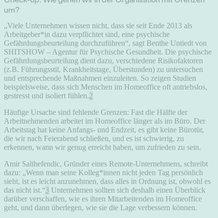
um?
„Viele Unternehmen wissen nicht, dass sie seit Ende 2013 als
Arbeitgeber*in dazu verpflichtet sind, eine psychische
Gefährdungsbeurteilung durchzuführen“, sagt Benthe Untiedt von
SHITSHOW – Agentur für Psychische Gesundheit. Die psychische
Gefährdungsbeurteilung dient dazu, verschiedene Risikofaktoren
(z.B. Führungsstil, Krankheitstage, Überstunden) zu untersuchen
und entsprechende Maßnahmen einzuleiten. So zeigen Studien
beispielsweise, dass sich Menschen im Homeoffice oft antriebslos,
gestresst und isoliert fühlen.
2
Häufige Ursache sind fehlende Grenzen: Fast die Hälfte der
Arbeitnehmenden arbeitet im Homeoffice länger als im Büro. Der
Arbeitstag hat keine Anfangs- und Endzeit, es gibt keine Bürotür,
die wir nach Feierabend schließen, und es ist schwierig, zu
erkennen, wann wir genug erreicht haben, um zufrieden zu sein.
Amir Salihefendic, Gründer eines Remote-Unternehmens, schreibt
dazu: „Wenn man seine Kolleg*innen nicht jeden Tag persönlich
sieht, ist es leicht anzunehmen, dass alles in Ordnung ist, obwohl es
das nicht ist.“
3
Unternehmen sollten sich deshalb einen Überblick
darüber verschaffen, wie es ihren Mitarbeitenden im Homeoffice
geht, und dann überlegen, wie sie die Lage verbessern können.