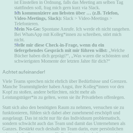
ist Einstellen in Ordnung, falls das Meeting am selben Tag
stattfinden soll, frag mich gern kurz via Slack.
Ich kommuniziere am liebsten über … (z.B. Telefon,
Video-Meetings, Slack):
Slack > Video-Meetings >
Telefonieren.
Mein No-Go:
Spontane Anrufe. Ich werde eh nicht rangehen.
Bei WhatsApp mit Kolleg*innen zu schreiben, stört mich
nicht.
Stelle mir diese Check-in-Frage, wenn du ein
tiefergehendes Gespräch mit mir führen willst:
„Welche
Bücher haben dich geprägt?“, „Was waren die schönsten und
schwierigsten Momente der letzten Jahre für dich?“
Achtet aufeinander!
Viele Teams sprechen nicht ehrlich über Bedürfnisse und Grenzen.
Manche Teammitglieder haben Angst, ihre Kolleg*innen vor den
Kopf zu stoßen, andere befürchten, nicht mehr als
Leistungsträger*in zu gelten, wenn sie ihr Privatleben offenlegen.
Statt sich also den benötigten Raum zu nehmen, versuchen sie zu
funktionieren, fühlen sich dabei aber zunehmend erschöpft und
ausgelaugt. Das ist nicht nur für das Individuum problematisch,
sondern schwächt auch das Team und damit das Unternehmen als
Ganzes. Bestärkt euch deshalb im Team darin, eure persönlichen