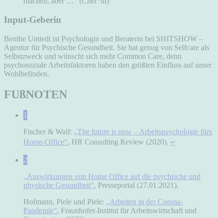
machen, aber …“ (Chef*in)
Input-Geberin
Benthe Untiedt ist Psychologin und Beraterin bei SHITSHOW –
Agentur für Psychische Gesundheit. Sie hat genug von Selfcare als
Selbstzweck und wünscht sich mehr Common Care, denn
psychosoziale Arbeitsfaktoren haben den größten Einfluss auf unser
Wohlbefinden.
FUßNOTEN
1
Fischer & Walf:
„The future is now – Arbeitspsychologie fürs
↩
Home-Office“
, HR Consulting Review (2020).
2
„Auswirkungen von Home Office auf die psychische und
physische Gesundheit“
, Presseportal (27.01.2021).
Hofmann, Piele und Piele:
„Arbeiten in der Corona-
Pandemie“
, Fraunhofer-Institut für Arbeitswirtschaft und