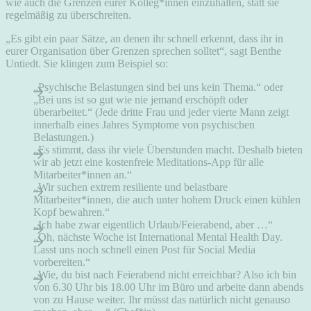
wie auch die Grenzen eurer Kolleg*innen einzuhalten, statt sie
regelmäßig zu überschreiten.
„Es gibt ein paar Sätze, an denen ihr schnell erkennt, dass ihr in
eurer Organisation über Grenzen sprechen solltet“, sagt Benthe
Untiedt. Sie klingen zum Beispiel so:
„Psychische Belastungen sind bei uns kein Thema.“ oder
„Bei uns ist so gut wie nie jemand erschöpft oder
überarbeitet.“ (Jede dritte Frau und jeder vierte Mann zeigt
innerhalb eines Jahres Symptome von psychischen
Belastungen.)
„Es stimmt, dass ihr viele Überstunden macht. Deshalb bieten
wir ab jetzt eine kostenfreie Meditations-App für alle
Mitarbeiter*innen an.“
„Wir suchen extrem resiliente und belastbare
Mitarbeiter*innen, die auch unter hohem Druck einen kühlen
Kopf bewahren.“
„Ich habe zwar eigentlich Urlaub/Feierabend, aber …“
„Oh, nächste Woche ist International Mental Health Day.
Lasst uns noch schnell einen Post für Social Media
vorbereiten.“
„Wie, du bist nach Feierabend nicht erreichbar? Also ich bin
von 6.30 Uhr bis 18.00 Uhr im Büro und arbeite dann abends
von zu Hause weiter. Ihr müsst das natürlich nicht genauso