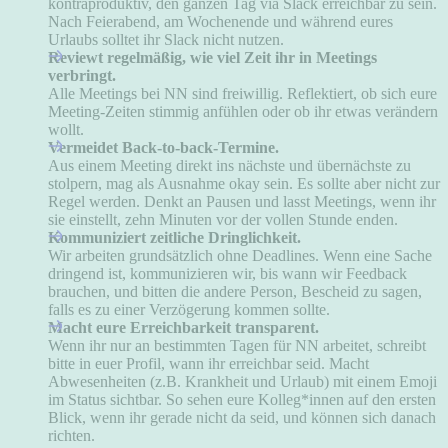
kontraproduktiv, den ganzen Tag via Slack erreichbar zu sein.
Nach Feierabend, am Wochenende und während eures
Urlaubs solltet ihr Slack nicht nutzen.
Reviewt regelmäßig, wie viel Zeit ihr in Meetings
verbringt.
Alle Meetings bei NN sind freiwillig. Reflektiert, ob sich eure
Meeting-Zeiten stimmig anfühlen oder ob ihr etwas verändern
wollt.
Vermeidet Back-to-back-Termine.
Aus einem Meeting direkt ins nächste und übernächste zu
stolpern, mag als Ausnahme okay sein. Es sollte aber nicht zur
Regel werden. Denkt an Pausen und lasst Meetings, wenn ihr
sie einstellt, zehn Minuten vor der vollen Stunde enden.
Kommuniziert zeitliche Dringlichkeit.
Wir arbeiten grundsätzlich ohne Deadlines. Wenn eine Sache
dringend ist, kommunizieren wir, bis wann wir Feedback
brauchen, und bitten die andere Person, Bescheid zu sagen,
falls es zu einer Verzögerung kommen sollte.
Macht eure Erreichbarkeit transparent.
Wenn ihr nur an bestimmten Tagen für NN arbeitet, schreibt
bitte in euer Profil, wann ihr erreichbar seid. Macht
Abwesenheiten (z.B. Krankheit und Urlaub) mit einem Emoji
im Status sichtbar. So sehen eure Kolleg*innen auf den ersten
Blick, wenn ihr gerade nicht da seid, und können sich danach
richten.