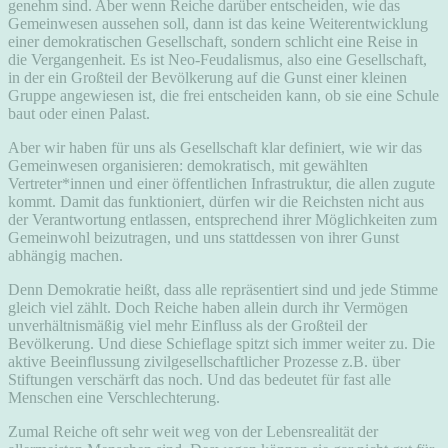
genehm sind. Aber wenn Reiche darüber entscheiden, wie das
Gemeinwesen aussehen soll, dann ist das keine Weiterentwicklung
einer demokratischen Gesellschaft, sondern schlicht eine Reise in
die Vergangenheit. Es ist Neo-Feudalismus, also eine Gesellschaft,
in der ein Großteil der Bevölkerung auf die Gunst einer kleinen
Gruppe angewiesen ist, die frei entscheiden kann, ob sie eine Schule
baut oder einen Palast.
Aber wir haben für uns als Gesellschaft klar definiert, wie wir das
Gemeinwesen organisieren: demokratisch, mit gewählten
Vertreter*innen und einer öffentlichen Infrastruktur, die allen zugute
kommt. Damit das funktioniert, dürfen wir die Reichsten nicht aus
der Verantwortung entlassen, entsprechend ihrer Möglichkeiten zum
Gemeinwohl beizutragen, und uns stattdessen von ihrer Gunst
abhängig machen.
Denn Demokratie heißt, dass alle repräsentiert sind und jede Stimme
gleich viel zählt. Doch Reiche haben allein durch ihr Vermögen
unverhältnismäßig viel mehr Einfluss als der Großteil der
Bevölkerung. Und diese Schieflage spitzt sich immer weiter zu. Die
aktive Beeinflussung zivilgesellschaftlicher Prozesse z.B. über
Stiftungen verschärft das noch. Und das bedeutet für fast alle
Menschen eine Verschlechterung.
Zumal Reiche oft sehr weit weg von der Lebensrealität der