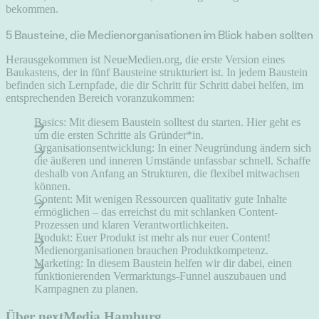
bekommen.
5 Bausteine, die Medienorganisationen im Blick haben sollten
Herausgekommen ist NeueMedien.org, die erste Version eines
Baukastens, der in fünf Bausteine strukturiert ist. In jedem Baustein
befinden sich Lernpfade, die dir Schritt für Schritt dabei helfen, im
entsprechenden Bereich voranzukommen:
Basics: Mit diesem Baustein solltest du starten. Hier geht es
um die ersten Schritte als Gründer*in.
Organisationsentwicklung: In einer Neugründung ändern sich
die äußeren und inneren Umstände unfassbar schnell. Schaffe
deshalb von Anfang an Strukturen, die flexibel mitwachsen
können.
Content: Mit wenigen Ressourcen qualitativ gute Inhalte
ermöglichen – das erreichst du mit schlanken Content-
Prozessen und klaren Verantwortlichkeiten.
Produkt: Euer Produkt ist mehr als nur euer Content!
Medienorganisationen brauchen Produktkompetenz.
Marketing: In diesem Baustein helfen wir dir dabei, einen
funktionierenden Vermarktungs-Funnel auszubauen und
Kampagnen zu planen.
Über nextMedia.Hamburg