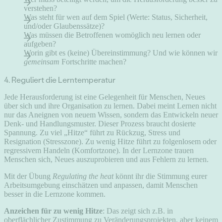
verstehen?
Was steht für wen auf dem Spiel (Werte: Status, Sicherheit,
und/oder Glaubenssätze)?
Was müssen die Betroffenen womöglich neu lernen oder
aufgeben?
Worin gibt es (keine) Übereinstimmung? Und wie können wir
gemeinsam
Fortschritte machen?
4. Reguliert die Lerntemperatur
Jede Herausforderung ist eine Gelegenheit für Menschen, Neues
über sich und ihre Organisation zu lernen. Dabei meint Lernen nicht
nur das Aneignen von neuem Wissen, sondern das Entwickeln neuer
Denk- und Handlungsmuster. Dieser Prozess braucht dosierte
Spannung. Zu viel „Hitze“ führt zu Rückzug, Stress und
Resignation (Stresszone). Zu wenig Hitze führt zu folgenlosem oder
regressivem Handeln (Komfortzone). In der Lernzone trauen
Menschen sich, Neues auszuprobieren und aus Fehlern zu lernen.
Mit der Übung
Regulating the heat
könnt ihr die Stimmung eurer
Arbeitsumgebung einschätzen und anpassen, damit Menschen
besser in die Lernzone kommen.
Anzeichen für zu wenig Hitze
: Das zeigt sich z.B. in
oberflächlicher Zustimmung zu Veränderungsprojekten, aber keinem