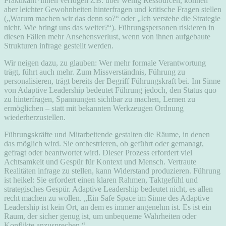
Praktikant*innen verfügen z.B. über wenig Ressourcen, können
aber leichter Gewohnheiten hinterfragen und kritische Fragen stellen
(„Warum machen wir das denn so?“ oder „Ich verstehe die Strategie
nicht. Wie bringt uns das weiter?“). Führungspersonen riskieren in
diesen Fällen mehr Ansehensverlust, wenn von ihnen aufgebaute
Strukturen infrage gestellt werden.
Wir neigen dazu, zu glauben: Wer mehr formale Verantwortung
trägt, führt auch mehr. Zum Missverständnis, Führung zu
personalisieren, trägt bereits der Begriff Führungskraft bei. Im Sinne
von Adaptive Leadership bedeutet Führung jedoch, den Status quo
zu hinterfragen, Spannungen sichtbar zu machen, Lernen zu
ermöglichen – statt mit bekannten Werkzeugen Ordnung
wiederherzustellen.
Führungskräfte und Mitarbeitende gestalten die Räume, in denen
das möglich wird. Sie orchestrieren, ob geführt oder gemanagt,
gefragt oder beantwortet wird. Dieser Prozess erfordert viel
Achtsamkeit und Gespür für Kontext und Mensch. Vertraute
Realitäten infrage zu stellen, kann Widerstand produzieren. Führung
ist heikel: Sie erfordert einen klaren Rahmen, Taktgefühl und
strategisches Gespür. Adaptive Leadership bedeutet nicht, es allen
recht machen zu wollen. „Ein Safe Space im Sinne des Adaptive
Leadership ist kein Ort, an dem es immer angenehm ist. Es ist ein
Raum, der sicher genug ist, um unbequeme Wahrheiten oder
Konflikte anzusprechen.“