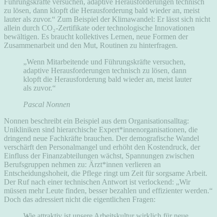
Führungskräfte versuchen, adaptive Herausforderungen technisch
zu lösen, dann klopft die Herausforderung bald wieder an, meist
lauter als zuvor.“ Zum Beispiel der Klimawandel: Er lässt sich nicht
allein durch CO₂-Zertifikate oder technologische Innovationen
bewältigen. Es braucht kollektives Lernen, neue Formen der
Zusammenarbeit und den Mut, Routinen zu hinterfragen.
„Wenn Mitarbeitende und Führungskräfte versuchen,
adaptive Herausforderungen technisch zu lösen, dann
klopft die Herausforderung bald wieder an, meist lauter
als zuvor.“
Pascal Nonnen
Nonnen beschreibt ein Beispiel aus dem Organisationsalltag:
Unikliniken sind hierarchische Expert*innenorganisationen, die
dringend neue Fachkräfte brauchen. Der demografische Wandel
verschärft den Personalmangel und erhöht den Kostendruck, der
Einfluss der Finanzabteilungen wächst, Spannungen zwischen
Berufsgruppen nehmen zu: Ärzt*innen verlieren an
Entscheidungshoheit, die Pflege ringt um Zeit für sorgsame Arbeit.
Der Ruf nach einer technischen Antwort ist verlockend: „Wir
müssen mehr Leute finden, besser bezahlen und effizienter werden.“
Doch das adressiert nicht die eigentlichen Fragen:
Wie attraktiv ist unsere Arbeitskultur wirklich für neue