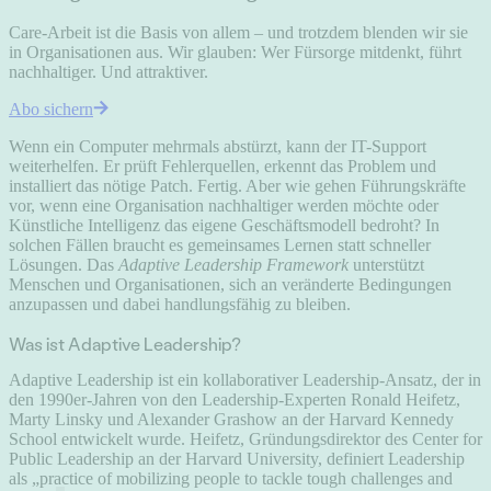
Care-Arbeit ist die Basis von allem – und trotzdem blenden wir sie
in Organisationen aus. Wir glauben: Wer Fürsorge mitdenkt, führt
nachhaltiger. Und attraktiver.
Abo sichern
Wenn ein Computer mehrmals abstürzt, kann der IT-Support
weiterhelfen. Er prüft Fehlerquellen, erkennt das Problem und
installiert das nötige Patch. Fertig. Aber wie gehen Führungskräfte
vor, wenn eine Organisation nachhaltiger werden möchte oder
Künstliche Intelligenz das eigene Geschäftsmodell bedroht? In
solchen Fällen braucht es gemeinsames Lernen statt schneller
Lösungen. Das
Adaptive Leadership Framework
unterstützt
Menschen und Organisationen, sich an veränderte Bedingungen
anzupassen und dabei handlungsfähig zu bleiben.
Was ist Adaptive Leadership?
Adaptive Leadership ist ein kollaborativer Leadership-Ansatz, der in
den 1990er-Jahren von den Leadership-Experten Ronald Heifetz,
Marty Linsky und Alexander Grashow an der Harvard Kennedy
School entwickelt wurde. Heifetz, Gründungsdirektor des Center for
Public Leadership an der Harvard University, definiert Leadership
als „practice of mobilizing people to tackle tough challenges and